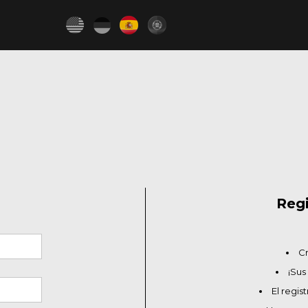
Regi
Cr
¡Sus
El regis